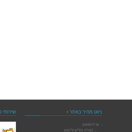
ניווט מהיר באתר •
שירותי פ
שי ליטושים
חברת פוליש וליטוש