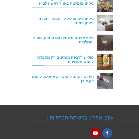
ניקיון מומלצת באזור ראשון לציון
ניקיון בית פרטי: כך תבחרו חברת
ניקיון בתים
ניקוי אבנים משתלבות: טיפים, מחיר
והמלצות
פוליש לרצפה מזמינים רק מחברת
ליטוש מקצועית
חידוש דקים: ליטוש דק איפאה, ליטוש
דק אורן
עקבו אחרינו ברשתות חברתיות !