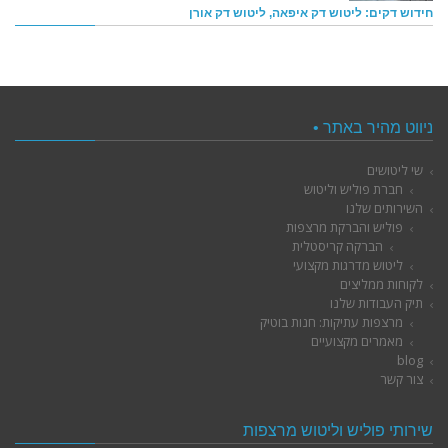
חידוש דקים: ליטוש דק איפאה, ליטוש דק אורן
ניווט מהיר באתר •
שי ליטושים
חברת פוליש וליטוש
השירותים שלנו
פוליש והברקת מרצפות
הברקה קריסטלית
ליטוש מדרגות מקצועי
לקוחות ממליצים
תיק העבודות שלנו
מרצפות עתיקות: חנות בוטיק
מאמרים מקצועיים
blog
צור קשר
שירותי פוליש וליטוש מרצפות