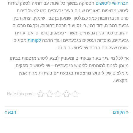
חברת שי ליטושים
הספיקה במשך כל שנות עבודותיה לספק שירות
ליטוש מרצפות באזורים שונים בעיר גבעתיים כמו למשל דירות
פרטיות ברחובות כמו: כצנלסון, שמעון בן צבי, שינקין, יצחק רבין,
גבעת רמב"ם, דוד רמז, ריינס ועוד הרבה רחובות, וכך גם מרכזים
חשובים כמו: קניון גבעתיים, משרדי פלאפון, סופר פראם, עירית
גבעתיים, מוסדות ועסקים בגבעתיים ועוד הרבה
לקוחות
מסוגים
שונים שעליהם חברת שי ליטושים פונה,
אז לכל מי שגר בעיר גבעתיים ומעוניין לבצע ליטוש מרצפות בביתו
מוזמן לפנות למומחים לליטוש בגבעתיים – שי ליטושים ספקים
מומלצים של
ליטוש מרצפות בגבעתיים
בשירות מהיר אמין
ומקצועי.
Rate this post
« הקודם
הבא »