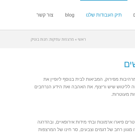
תיק העבודות שלנו
blog
צור קשר
ראשי
»
מרצפות עתיקות: חנות בוטיק
ים
רהיבות מפירוק, המביאות לבית בנוסף ליופיין את
חה לליטוש שיש וריצוף. את האהבה ואת הידע הנרחבים
ות מעוטרות.
יה של המאה התשע עשרה, הווה אומר, שנת 1850 לערך. האריחים המעוטרים פיארו ארמונות ובתי מידות אירופאיים, ובהדרגה
גוון רחב של דגמים וצבעים, סר חינו של המרצפות