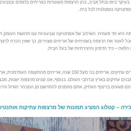
, בעיקר ביפו ובתל אביב, בהן הרצפות מעוטרות באריחים בדגמים ובצבעים
סתטיקה נוסטלגית לכל בית.
מה היא חד פעמית. השילוב של אסתטיקה וצבעוניות עם תחושת העומק הה
מקובל לעטר את הרצפה בשטיחים של אריחים מצוירים, כך שאין הכרח לרצ
הלאה – כיד הדמיון והיצירתיות של בעל הבית.
בחנות הבוטיק של שי ליטושים תמצאו מגוון אריחים מצוירים עתיקים, אריחים בנ
מבנים עתיקים בארץ וברחבי העולם. בנוסף, אנו קונים מרצפות ישנות, מ
נם פוגעים בריצוף העתיק. אתם מוזמנים להתרשם מן המבחר הגדול והייחו
ירה – קטלוג המציג תמונות של מרצפות עתיקות אותנטיות,