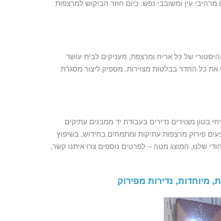
 מרהיבי עין ומשובבי נפש. כיום חוזר הביקוש למרצפות
יסטורי של כל אריח ומרצפת, מעניקים לבית עושר
ף את כל החדר בבלטות מצוירות. מספיק ליצור מסגרת
י מעל 150 שנה, אריחים מהתקופה העות'מנית, אריחי בטון מצוירים נדירים בעבודת יד ממבנים עתיקים
בצעים פירוק מרצפות עתיקות ומתמחים בחידוש, בשיפוץ
די שלנו, המוצג מטה – לפרטים נוספים צרו איתנו קשר,
 מיוחדות, נדירות מפירוק