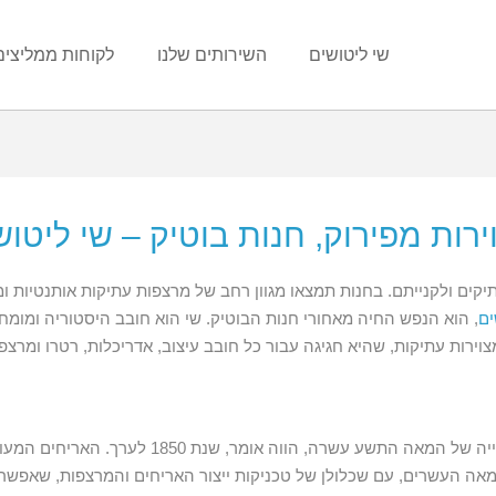
שי ליטושים
השירותים שלנו
לקוחות ממליצים
רות מפירוק, חנות בוטיק – שי ליטוש
קים ולקנייתם. בחנות תמצאו מגוון רחב של מרצפות עתיקות אותנטיות ומ
ים
, הוא הנפש החיה מאחורי חנות הבוטיק. שי הוא חובב היסטוריה ומומ
צוירות עתיקות, שהיא חגיגה עבור כל חובב עיצוב, אדריכלות, רטרו ומרצפ
תחילתם של האריחים המעוטרים באירופה במחצית השני
ה העשרים, עם שכלולן של טכניקות ייצור האריחים והמרצפות, שאפשרו מ