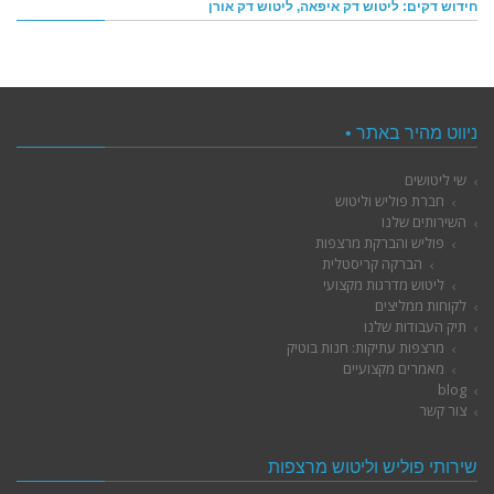
חידוש דקים: ליטוש דק איפאה, ליטוש דק אורן
ניווט מהיר באתר •
שי ליטושים
חברת פוליש וליטוש
השירותים שלנו
פוליש והברקת מרצפות
הברקה קריסטלית
ליטוש מדרגות מקצועי
לקוחות ממליצים
תיק העבודות שלנו
מרצפות עתיקות: חנות בוטיק
מאמרים מקצועיים
blog
צור קשר
שירותי פוליש וליטוש מרצפות