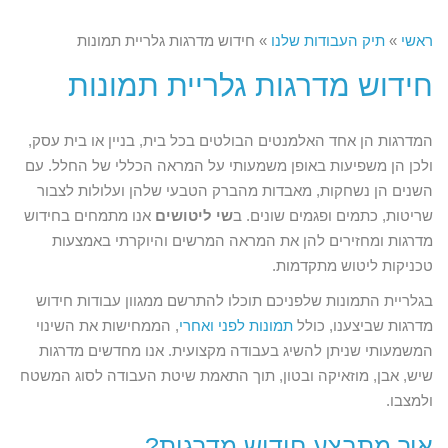
ראשי
»
תיק העבודות שלנו
»
חידוש מדרגות גלריית תמונות
חידוש מדרגות גלריית תמונות
המדרגות הן אחד האלמנטים הבולטים בכל בית, בניין או בית עסק,
ולכן הן משפיעות באופן משמעותי על המראה הכללי של החלל. עם
השנים הן נשחקות, מאבדות מהברק הטבעי שלהן ועלולות לצבור
שריטות, כתמים ופגמים שונים. ב
שי ליטושים
אנו מתמחים בחידוש
מדרגות ומחזירים להן את המראה המרשים והיוקרתי באמצעות
טכניקות ליטוש מתקדמות.
בגלריית התמונות שלפניכם תוכלו להתרשם ממגוון עבודות חידוש
מדרגות שביצענו, כולל
תמונות לפני ואחרי
, הממחישות את השינוי
המשמעותי שניתן להשיג בעבודה מקצועית. אנו מחדשים מדרגות
שיש, אבן, מוזאיקה ובטון, תוך התאמת שיטת העבודה לסוג המשטח
ולמצבו.
איך מתבצע חידוש מדרגות?