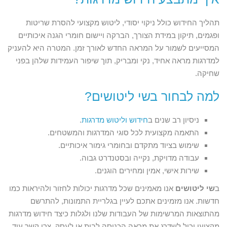
תהליך החידוש כולל ניקוי יסודי, ליטוש מקצועי להסרת שריטות
ופגמים, תיקון במידת הצורך, הברקה ויישום חומרי הגנה איכותיים
המסייעים לשמור על המראה החדש לאורך זמן. המטרה היא להעניק
למדרגות מראה אחיד, נקי ומבריק, תוך שיפור העמידות שלהן בפני
שחיקה.
למה לבחור בשי ליטושים?
ניסיון רב שנים ב
חידוש וליטוש מדרגות
.
התאמה מקצועית לכל סוגי המדרגות והמשטחים.
שימוש בציוד מתקדם ובחומרי גימור איכותיים.
עבודה מדויקת, נקייה ובסטנדרט גבוה.
שירות אישי, אמין ומחירים הוגנים.
ב
שי ליטושים
אנו מאמינים שכל מדרגות יכולות לחזור ולהיראות כמו
חדשות. אנו מזמינים אתכם לעיין בגלריית התמונות, להתרשם
מהתוצאות המרשימות של העבודות שלנו ולגלות כיצד חידוש מדרגות
מקצועי יכול לשדרג את מראה הכניסה לבית או לעסק. צרו קשר עוד