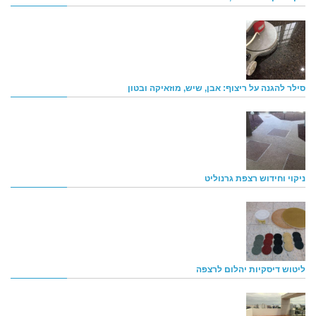
סילר להגנה על ריצוף: אבן, שיש, מוזאיקה ובטון
ניקוי וחידוש רצפת גרנוליט
ליטוש דיסקיות יהלום לרצפה