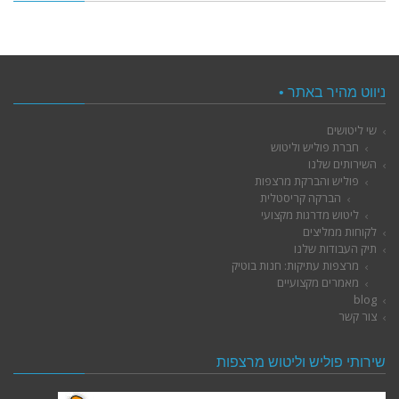
ניווט מהיר באתר •
שי ליטושים
חברת פוליש וליטוש
השירותים שלנו
פוליש והברקת מרצפות
הברקה קריסטלית
ליטוש מדרגות מקצועי
לקוחות ממליצים
תיק העבודות שלנו
מרצפות עתיקות: חנות בוטיק
מאמרים מקצועיים
blog
צור קשר
שירותי פוליש וליטוש מרצפות