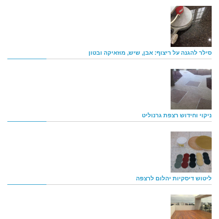
סילר להגנה על ריצוף: אבן, שיש, מוזאיקה ובטון
ניקוי וחידוש רצפת גרנוליט
ליטוש דיסקיות יהלום לרצפה