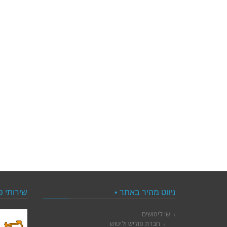
ניווט מהיר באתר •
שירותי פ
שי ליטושים
חברת פוליש וליטוש