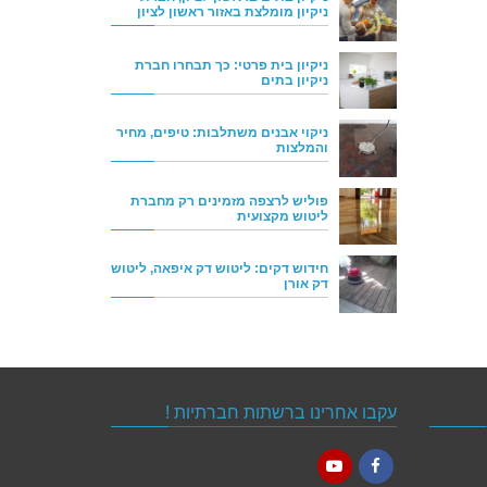
ניקיון מומלצת באזור ראשון לציון
ניקיון בית פרטי: כך תבחרו חברת
ניקיון בתים
ניקוי אבנים משתלבות: טיפים, מחיר
והמלצות
פוליש לרצפה מזמינים רק מחברת
ליטוש מקצועית
חידוש דקים: ליטוש דק איפאה, ליטוש
דק אורן
עקבו אחרינו ברשתות חברתיות !