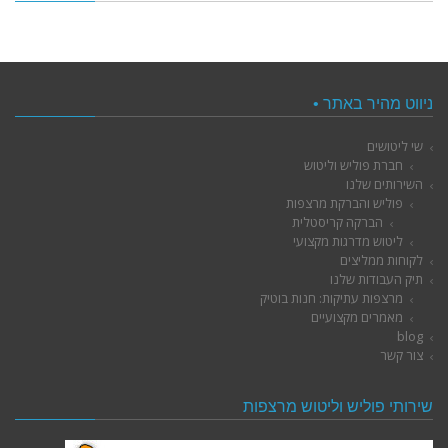
ניווט מהיר באתר •
שי ליטושים
חברת פוליש וליטוש
השירותים שלנו
פוליש והברקת מרצפות
הברקה קריסטלית
ליטוש מדרגות מקצועי
לקוחות ממליצים
תיק העבודות שלנו
מרצפות עתיקות: חנות בוטיק
מאמרים מקצועיים
blog
צור קשר
שירותי פוליש וליטוש מרצפות