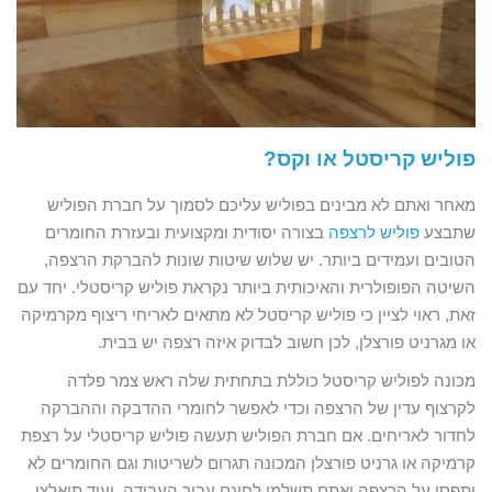
פוליש קריסטל או וקס?
מאחר ואתם לא מבינים בפוליש עליכם לסמוך על חברת הפוליש
שתבצע
פוליש לרצפה
בצורה יסודית ומקצועית ובעזרת החומרים
הטובים ועמידים ביותר. יש שלוש שיטות שונות להברקת הרצפה,
השיטה הפופולרית והאיכותית ביותר נקראת פוליש קריסטלי. יחד עם
זאת, ראוי לציין כי פוליש קריסטל לא מתאים לאריחי ריצוף מקרמיקה
או מגרניט פורצלן, לכן חשוב לבדוק איזה רצפה יש בבית.
מכונה לפוליש קריסטל כוללת בתחתית שלה ראש צמר פלדה
לקרצוף עדין של הרצפה וכדי לאפשר לחומרי ההדבקה וההברקה
לחדור לאריחים. אם חברת הפוליש תעשה פוליש קריסטלי על רצפת
קרמיקה או גרניט פורצלן המכונה תגרום לשריטות וגם החומרים לא
יתפסו על הרצפה ואתם תשלמו לחינם עבור העבודה, ועוד תיאלצו