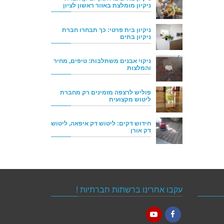
ניקיון מומלצת באזור ראשון לציון
ניקיון בית פרטי: כך תבחרו חברת
ניקיון בתים
ניקוי אבנים משתלבות: טיפים, מחיר
והמלצות
פוליש לרצפה מזמינים רק מחברת
ליטוש מקצועית
חידוש דקים: ליטוש דק איפאה, ליטוש
דק אורן
עקבו אחרינו ברשתות חברתיות !