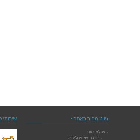
ניווט מהיר באתר •
שירותי פ
שי ליטושים
חברת פוליש וליטוש