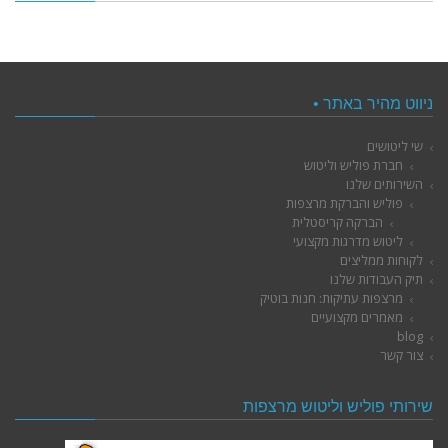
ניווט מהיר באתר •
שי ליטושים
חברת פוליש וליטוש
השירותים שלנו
פוליש והברקת מרצפות
הברקה קריסטלית
ליטוש מדרגות מקצועי
לקוחות ממליצים
תיק העבודות שלנו
מרצפות עתיקות: חנות בוטיק
מאמרים מקצועיים
blog
צור קשר
שירותי פוליש וליטוש מרצפות