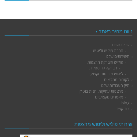
ניווט מהיר באתר •
שי ליטושים
חברת פוליש וליטוש
השירותים שלנו
פוליש והברקת מרצפות
הברקה קריסטלית
ליטוש מדרגות מקצועי
לקוחות ממליצים
תיק העבודות שלנו
מרצפות עתיקות: חנות בוטיק
מאמרים מקצועיים
blog
צור קשר
שירותי פוליש וליטוש מרצפות