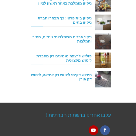
ניקיון מומלצת באזור ראשון לציון
ניקיון בית פרטי: כך תבחרו חברת
ניקיון בתים
ניקוי אבנים משתלבות: טיפים, מחיר
והמלצות
פוליש לרצפה מזמינים רק מחברת
ליטוש מקצועית
חידוש דקים: ליטוש דק איפאה, ליטוש
דק אורן
עקבו אחרינו ברשתות חברתיות !