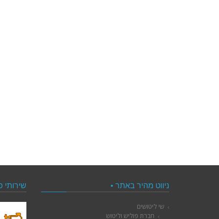
ניווט מהיר באתר •
שירותי פ
שי ליטושים
חברת פוליש וליטוש