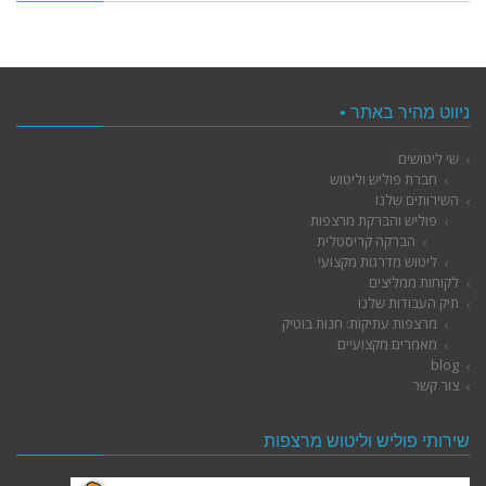
ניווט מהיר באתר •
שי ליטושים
חברת פוליש וליטוש
השירותים שלנו
פוליש והברקת מרצפות
הברקה קריסטלית
ליטוש מדרגות מקצועי
לקוחות ממליצים
תיק העבודות שלנו
מרצפות עתיקות: חנות בוטיק
מאמרים מקצועיים
blog
צור קשר
שירותי פוליש וליטוש מרצפות