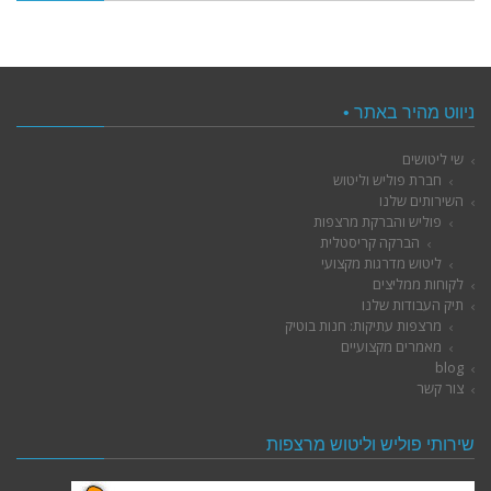
ניווט מהיר באתר •
שי ליטושים
חברת פוליש וליטוש
השירותים שלנו
פוליש והברקת מרצפות
הברקה קריסטלית
ליטוש מדרגות מקצועי
לקוחות ממליצים
תיק העבודות שלנו
מרצפות עתיקות: חנות בוטיק
מאמרים מקצועיים
blog
צור קשר
שירותי פוליש וליטוש מרצפות