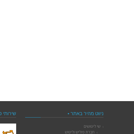
ניווט מהיר באתר •
שירותי פ
שי ליטושים
חברת פוליש וליטוש