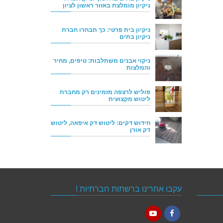
ניקיון מומלצת באזור ראשון לציון
ניקיון בית פרטי: כך תבחרו חברת
ניקיון בתים
ניקוי אבנים משתלבות: טיפים, מחיר
והמלצות
פוליש לרצפה מזמינים רק מחברת
ליטוש מקצועית
חידוש דקים: ליטוש דק איפאה, ליטוש
דק אורן
עקבו אחרינו ברשתות חברתיות !