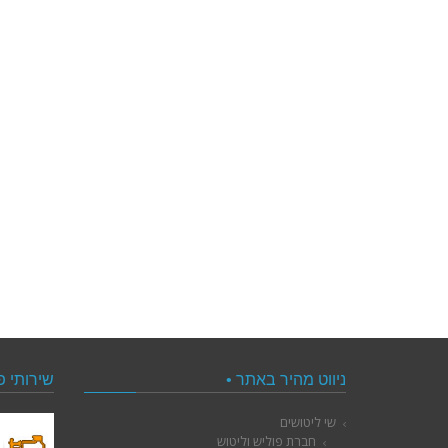
ניווט מהיר באתר •
שירותי פ
שי ליטושים
חברת פוליש וליטוש