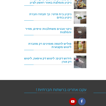
ניקיון מומלצת באזור ראשון לציון
ניקיון בית פרטי: כך תבחרו חברת
ניקיון בתים
ניקוי אבנים משתלבות: טיפים, מחיר
והמלצות
פוליש לרצפה מזמינים רק מחברת
ליטוש מקצועית
חידוש דקים: ליטוש דק איפאה, ליטוש
דק אורן
עקבו אחרינו ברשתות חברתיות !