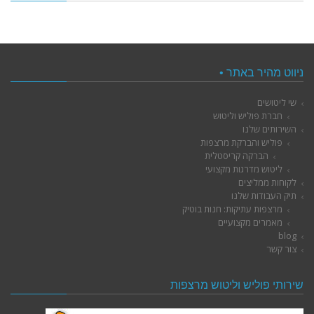
ניווט מהיר באתר •
שי ליטושים
חברת פוליש וליטוש
השירותים שלנו
פוליש והברקת מרצפות
הברקה קריסטלית
ליטוש מדרגות מקצועי
לקוחות ממליצים
תיק העבודות שלנו
מרצפות עתיקות: חנות בוטיק
מאמרים מקצועיים
blog
צור קשר
שירותי פוליש וליטוש מרצפות