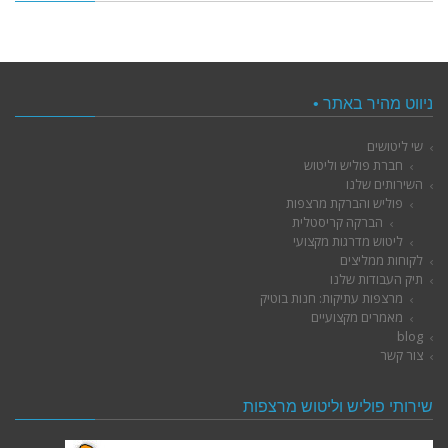
ניווט מהיר באתר •
שי ליטושים
חברת פוליש וליטוש
השירותים שלנו
פוליש והברקת מרצפות
הברקה קריסטלית
ליטוש מדרגות מקצועי
לקוחות ממליצים
תיק העבודות שלנו
מרצפות עתיקות: חנות בוטיק
מאמרים מקצועיים
blog
צור קשר
שירותי פוליש וליטוש מרצפות