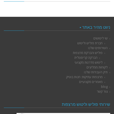
ניווט מהיר באתר •
שי ליטושים
חברת פוליש וליטוש
השירותים שלנו
פוליש והברקת מרצפות
הברקה קריסטלית
ליטוש מדרגות מקצועי
לקוחות ממליצים
תיק העבודות שלנו
מרצפות עתיקות: חנות בוטיק
מאמרים מקצועיים
blog
צור קשר
שירותי פוליש וליטוש מרצפות