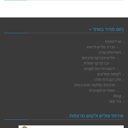
ניווט מהיר באתר •
שי ליטושים
חברת פוליש וליטוש
השירותים שלנו
פוליש והברקת מרצפות
הברקה קריסטלית
ליטוש מדרגות מקצועי
לקוחות ממליצים
תיק העבודות שלנו
מרצפות עתיקות: חנות בוטיק
מאמרים מקצועיים
blog
צור קשר
שירותי פוליש וליטוש מרצפות