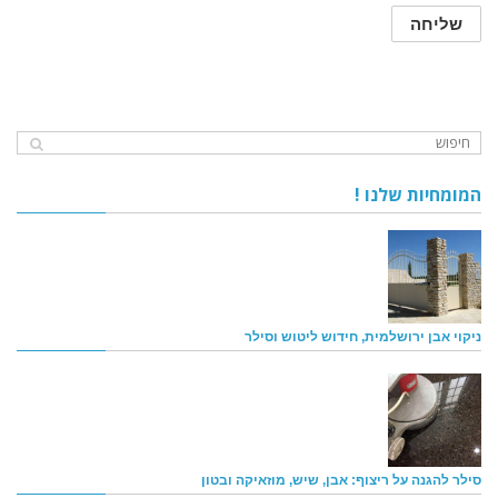
המומחיות שלנו !
ניקוי אבן ירושלמית, חידוש ליטוש וסילר
סילר להגנה על ריצוף: אבן, שיש, מוזאיקה ובטון