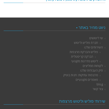
ניווט מהיר באתר •
שי ליטושים
חברת פוליש וליטוש
השירותים שלנו
פוליש והברקת מרצפות
הברקה קריסטלית
ליטוש מדרגות מקצועי
לקוחות ממליצים
תיק העבודות שלנו
מרצפות עתיקות: חנות בוטיק
מאמרים מקצועיים
blog
צור קשר
שירותי פוליש וליטוש מרצפות