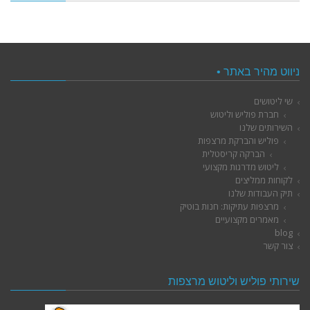
ניווט מהיר באתר •
שי ליטושים
חברת פוליש וליטוש
השירותים שלנו
פוליש והברקת מרצפות
הברקה קריסטלית
ליטוש מדרגות מקצועי
לקוחות ממליצים
תיק העבודות שלנו
מרצפות עתיקות: חנות בוטיק
מאמרים מקצועיים
blog
צור קשר
שירותי פוליש וליטוש מרצפות