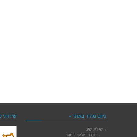
ניווט מהיר באתר •
שירותי פ
שי ליטושים
חברת פוליש וליטוש