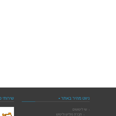
ניווט מהיר באתר •
שירותי פ
שי ליטושים
חברת פוליש וליטוש