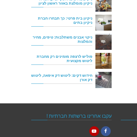
ניקיון מומלצת באזור ראשון לציון
ניקיון בית פרטי: כך תבחרו חברת
ניקיון בתים
ניקוי אבנים משתלבות: טיפים, מחיר
והמלצות
פוליש לרצפה מזמינים רק מחברת
ליטוש מקצועית
חידוש דקים: ליטוש דק איפאה, ליטוש
דק אורן
עקבו אחרינו ברשתות חברתיות !