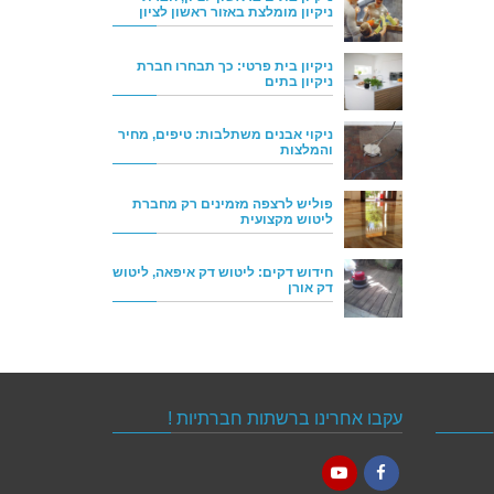
ניקיון מומלצת באזור ראשון לציון
ניקיון בית פרטי: כך תבחרו חברת
ניקיון בתים
ניקוי אבנים משתלבות: טיפים, מחיר
והמלצות
פוליש לרצפה מזמינים רק מחברת
ליטוש מקצועית
חידוש דקים: ליטוש דק איפאה, ליטוש
דק אורן
עקבו אחרינו ברשתות חברתיות !