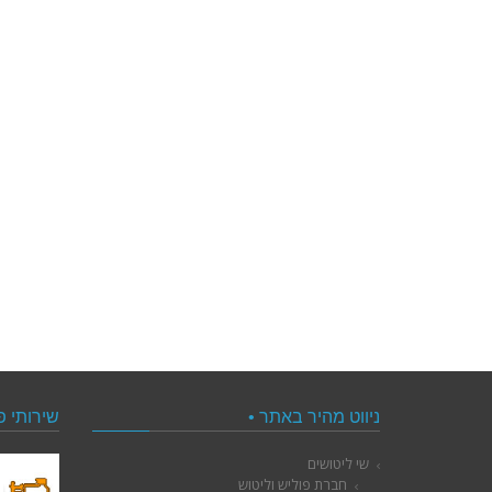
ניווט מהיר באתר •
שירותי פ
שי ליטושים
חברת פוליש וליטוש