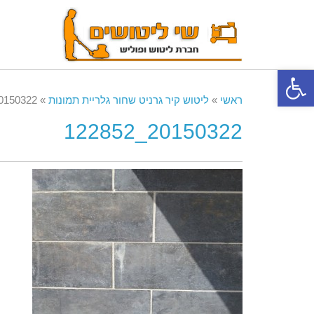
פתח סרגל נגישות
ראשי
»
ליטוש קיר גרניט שחור גלריית תמונות
»
150322_122852
20150322_122852