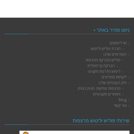
ניווט מהיר באתר •
שי ליטושים
חברת פוליש וליטוש
השירותים שלנו
פוליש והברקת מרצפות
הברקה קריסטלית
ליטוש מדרגות מקצועי
לקוחות ממליצים
תיק העבודות שלנו
מרצפות עתיקות: חנות בוטיק
מאמרים מקצועיים
blog
צור קשר
שירותי פוליש וליטוש מרצפות