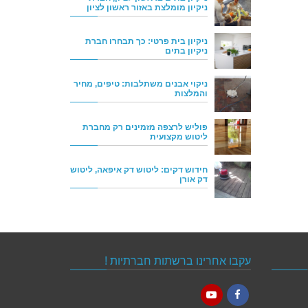
ניקיון מומלצת באזור ראשון לציון
ניקיון בית פרטי: כך תבחרו חברת
ניקיון בתים
ניקוי אבנים משתלבות: טיפים, מחיר
והמלצות
פוליש לרצפה מזמינים רק מחברת
ליטוש מקצועית
חידוש דקים: ליטוש דק איפאה, ליטוש
דק אורן
עקבו אחרינו ברשתות חברתיות !