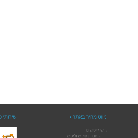
ניווט מהיר באתר •
שירותי פ
שי ליטושים
חברת פוליש וליטוש