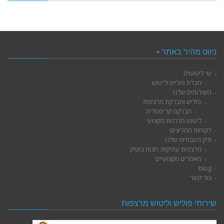
ניווט מהיר באתר •
שי ליטושים
חברת פוליש וליטוש
השירותים שלנו
פוליש והברקת מרצפות
הברקה קריסטלית
ליטוש מדרגות מקצועי
לקוחות ממליצים
תיק העבודות שלנו
מרצפות עתיקות: חנות בוטיק
מאמרים מקצועיים
blog
צור קשר
שירותי פוליש וליטוש מרצפות