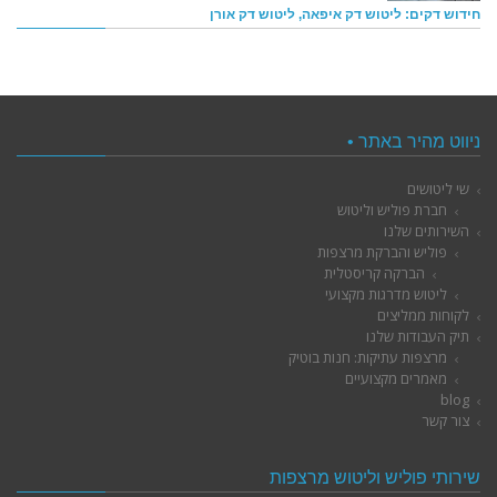
חידוש דקים: ליטוש דק איפאה, ליטוש דק אורן
ניווט מהיר באתר •
שי ליטושים
חברת פוליש וליטוש
השירותים שלנו
פוליש והברקת מרצפות
הברקה קריסטלית
ליטוש מדרגות מקצועי
לקוחות ממליצים
תיק העבודות שלנו
מרצפות עתיקות: חנות בוטיק
מאמרים מקצועיים
blog
צור קשר
שירותי פוליש וליטוש מרצפות