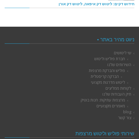
חידוש דקים: ליטוש דק איפאה, ליטוש דק אורן
ניווט מהיר באתר •
שי ליטושים
חברת פוליש וליטוש
השירותים שלנו
פוליש והברקת מרצפות
הברקה קריסטלית
ליטוש מדרגות מקצועי
לקוחות ממליצים
תיק העבודות שלנו
מרצפות עתיקות: חנות בוטיק
מאמרים מקצועיים
blog
צור קשר
שירותי פוליש וליטוש מרצפות