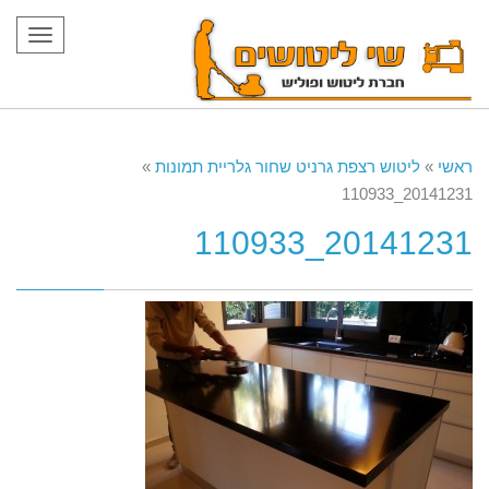
תפריט
ראשי
»
ליטוש רצפת גרניט שחור גלריית תמונות
»
20141231_110933
20141231_110933