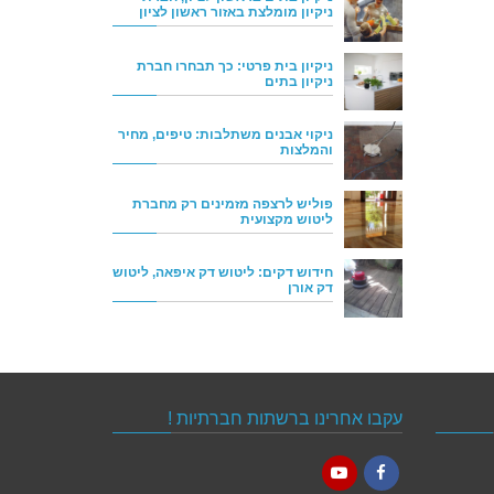
ניקיון מומלצת באזור ראשון לציון
ניקיון בית פרטי: כך תבחרו חברת
ניקיון בתים
ניקוי אבנים משתלבות: טיפים, מחיר
והמלצות
פוליש לרצפה מזמינים רק מחברת
ליטוש מקצועית
חידוש דקים: ליטוש דק איפאה, ליטוש
דק אורן
עקבו אחרינו ברשתות חברתיות !