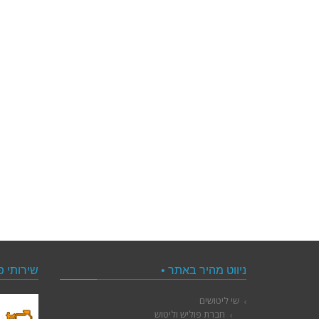
ניווט מהיר באתר •
שירותי פ
שי ליטושים
חברת פוליש וליטוש