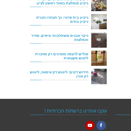
ניקיון מומלצת באזור ראשון לציון
ניקיון בית פרטי: כך תבחרו חברת
ניקיון בתים
ניקוי אבנים משתלבות: טיפים, מחיר
והמלצות
פוליש לרצפה מזמינים רק מחברת
ליטוש מקצועית
חידוש דקים: ליטוש דק איפאה, ליטוש
דק אורן
עקבו אחרינו ברשתות חברתיות !