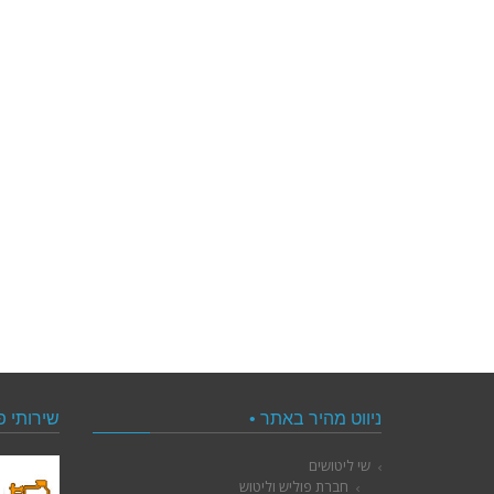
ניווט מהיר באתר •
שירותי פ
שי ליטושים
חברת פוליש וליטוש