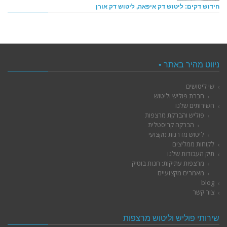
חידוש דקים: ליטוש דק איפאה, ליטוש דק אורן
ניווט מהיר באתר •
שי ליטושים
חברת פוליש וליטוש
השירותים שלנו
פוליש והברקת מרצפות
הברקה קריסטלית
ליטוש מדרגות מקצועי
לקוחות ממליצים
תיק העבודות שלנו
מרצפות עתיקות: חנות בוטיק
מאמרים מקצועיים
blog
צור קשר
שירותי פוליש וליטוש מרצפות