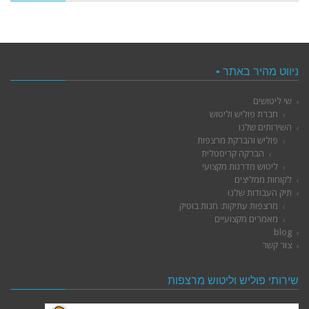
ניווט מהיר באתר •
שי ליטושים
חברת פוליש וליטוש
השירותים שלנו
פוליש והברקת מרצפות
הברקה קריסטלית
ליטוש מדרגות מקצועי
לקוחות ממליצים
תיק העבודות שלנו
מרצפות עתיקות: חנות בוטיק
מאמרים מקצועיים
blog
צור קשר
שירותי פוליש וליטוש מרצפות