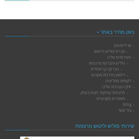
ניווט מהיר באתר •
שי ליטושים
חברת פוליש וליטוש
השירותים שלנו
פוליש והברקת מרצפות
הברקה קריסטלית
ליטוש מדרגות מקצועי
לקוחות ממליצים
תיק העבודות שלנו
מרצפות עתיקות: חנות בוטיק
מאמרים מקצועיים
blog
צור קשר
שירותי פוליש וליטוש מרצפות