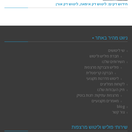
חידוש דקים: ליטוש דק איפאה, ליטוש דק אורן
ניווט מהיר באתר •
שי ליטושים
חברת פוליש וליטוש
השירותים שלנו
פוליש והברקת מרצפות
הברקה קריסטלית
ליטוש מדרגות מקצועי
לקוחות ממליצים
תיק העבודות שלנו
מרצפות עתיקות: חנות בוטיק
מאמרים מקצועיים
blog
צור קשר
שירותי פוליש וליטוש מרצפות