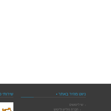
ניווט מהיר באתר •
שירותי פ
שי ליטושים
חברת פוליש וליטוש