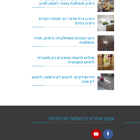
ניקיון מומלצת באזור ראשון לציון
ניקיון בית פרטי: כך תבחרו חברת
ניקיון בתים
ניקוי אבנים משתלבות: טיפים, מחיר
והמלצות
פוליש לרצפה מזמינים רק מחברת
ליטוש מקצועית
חידוש דקים: ליטוש דק איפאה, ליטוש
דק אורן
עקבו אחרינו ברשתות חברתיות !