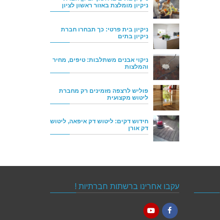
ניקיון מומלצת באזור ראשון לציון
ניקיון בית פרטי: כך תבחרו חברת
ניקיון בתים
ניקוי אבנים משתלבות: טיפים, מחיר
והמלצות
פוליש לרצפה מזמינים רק מחברת
ליטוש מקצועית
חידוש דקים: ליטוש דק איפאה, ליטוש
דק אורן
עקבו אחרינו ברשתות חברתיות !