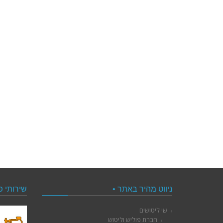
ניווט מהיר באתר •
שירותי פ
שי ליטושים
חברת פוליש וליטוש