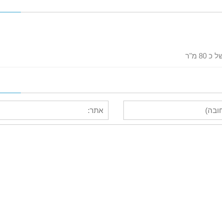
8 מ"ר