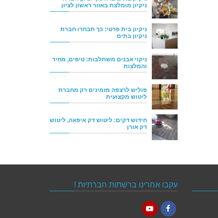
ניקיון מומלצת באזור ראשון לציון
ניקיון בית פרטי: כך תבחרו חברת
ניקיון בתים
ניקוי אבנים משתלבות: טיפים, מחיר
והמלצות
פוליש לרצפה מזמינים רק מחברת
ליטוש מקצועית
חידוש דקים: ליטוש דק איפאה, ליטוש
דק אורן
עקבו אחרינו ברשתות חברתיות !