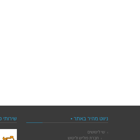
ניווט מהיר באתר •
שירותי פ
שי ליטושים
חברת פוליש וליטוש