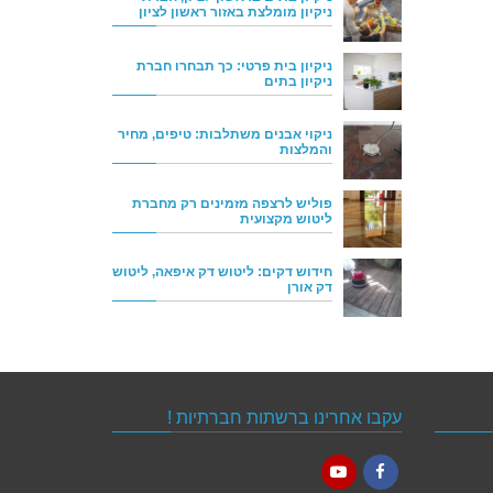
ניקיון מומלצת באזור ראשון לציון
ניקיון בית פרטי: כך תבחרו חברת
ניקיון בתים
ניקוי אבנים משתלבות: טיפים, מחיר
והמלצות
פוליש לרצפה מזמינים רק מחברת
ליטוש מקצועית
חידוש דקים: ליטוש דק איפאה, ליטוש
דק אורן
עקבו אחרינו ברשתות חברתיות !