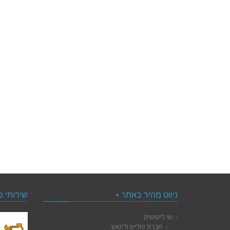
ניווט מהיר באתר •
שירותי פ
שי ליטושים
חברת פוליש וליטוש